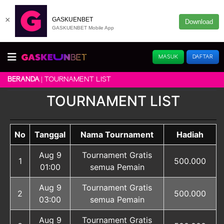
×
GASKUENBET
Download
GASKUENBET Mobile App
MASUK
DAFTAR
TOURNAMENT LIST
BERANDA
TOURNAMENT LIST
No
Tanggal
Nama Tournament
Hadiah
Aug 9
Tournament Gratis
1
500.000
01:00
semua Pemain
Aug 9
Tournament Gratis
2
500.000
03:00
semua Pemain
Aug 9
Tournament Gratis