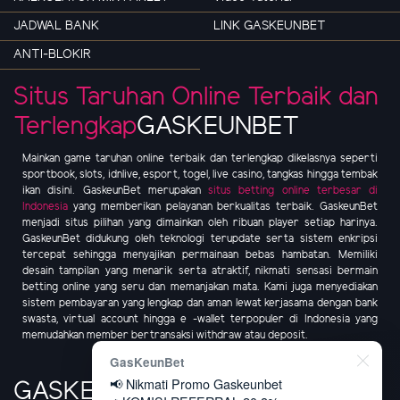
JADWAL BANK
LINK GASKEUNBET
ANTI-BLOKIR
Situs Taruhan Online Terbaik dan
Terlengkap
GASKEUNBET
Mainkan game taruhan online terbaik dan terlengkap dikelasnya seperti
sportbook, slots, idnlive, esport, togel, live casino, tangkas hingga tembak
ikan disini. GaskeunBet merupakan
situs betting online terbesar di
Indonesia
yang memberikan pelayanan berkualitas terbaik. GaskeunBet
menjadi situs pilihan yang dimainkan oleh ribuan player setiap harinya.
GaskeunBet didukung oleh teknologi terupdate serta sistem enkripsi
tercepat sehingga menyajikan permainaan bebas hambatan. Memiliki
desain tampilan yang menarik serta atraktif, nikmati sensasi bermain
betting online yang seru dan memanjakan mata. Kami juga menyediakan
sistem pembayaran yang lengkap dan aman lewat kerjasama dengan bank
swasta, virtual account hingga e -wallet terpopuler di Indonesia yang
memudahkan member bertransaksi withdraw atau deposit.
GasKeunBet
📢 Nikmati Promo Gaskeunbet
GASKEUNBET
Betting Online